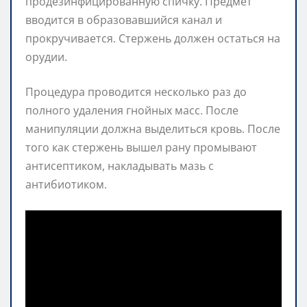
продезинфицированную спичку. Предмет
вводится в образовавшийся канал и
прокручивается. Стержень должен остаться на
орудии.
Процедура проводится несколько раз до
полного удаления гнойных масс. После
манипуляции должна выделиться кровь. После
того как стержень вышел рану промывают
антисептиком, накладывать мазь с
антибиотиком.