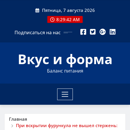
Перейти
Пятница, 7 августа 2026
к
содержимому
8:29:43 AM
Подписаться на нас
Вкус и форма
Баланс питания
Главная
При вскрытии фурункула не вышел стержень: