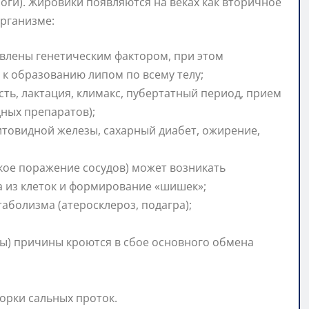
оги). Жировики появляются на веках как вторичное
организме:
овлены генетическим фактором, при этом
к образованию липом по всему телу;
ь, лактация, климакс, пубертатный период, прием
ных препаратов);
итовидной железы, сахарный диабет, ожирение,
ое поражение сосудов) может возникать
 из клеток и формирование «шишек»;
аболизма (атеросклероз, подагра);
мы) причины кроются в сбое основного обмена
орки сальных проток.