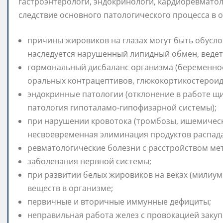
гастроэнтерологи, эндокринологи, кардиоревматол
следствие основного патологического процесса в 
причины жировиков на глазах могут быть обусл
наследуется нарушенный липидный обмен, ведет 
гормональный дисбаланс организма (беременност
оральных контрацептивов, глюкокортикостероид
эндокринные патологии (отклонение в работе щ
патология гипоталамо-гипофизарной системы);
при нарушении кровотока (тромбозы, ишемическ
несвоевременная элиминация продуктов распада
ревматологические болезни с расстройством мет
заболевания нервной системы;
при развитии белых жировиков на веках (милиу
веществ в организме;
первичные и вторичные иммунные дефициты;
неправильная работа желез с провокацией закуп