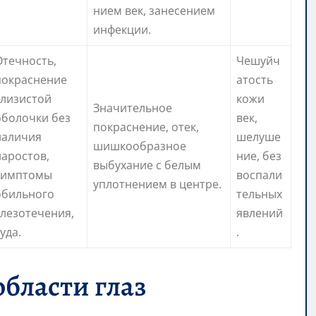
нием век, занесением
инфекции.
Отечность,
Чешуйч
покраснение
атость
слизистой
кожи
Значительное
оболочки без
век,
покраснение, отек,
наличия
шелуше
шишкообразное
наростов,
ние, без
выбухание с белым
симптомы
воспали
уплотнением в центре.
обильного
тельных
слезотечения,
явлений
уда.
.
бласти глаз