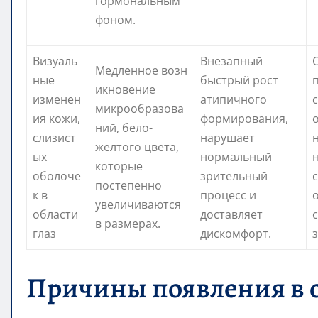
гормональным
фоном.
Визуаль
Внезапный
Медленное возн
ные
быстрый рост
икновение
изменен
атипичного
микрообразова
ия кожи,
формирования,
ний, бело-
слизист
нарушает
желтого цвета,
ых
нормальный
которые
оболоче
зрительный
постепенно
к в
процесс и
увеличиваются
области
доставляет
в размерах.
глаз
дискомфорт.
з
Причины появления в о