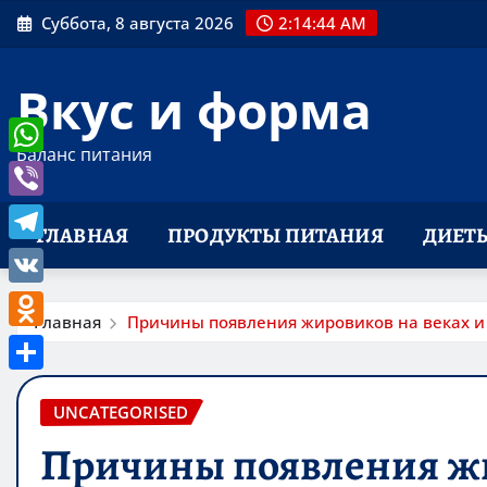
Перейти
Суббота, 8 августа 2026
2:14:44 AM
к
содержимому
Вкус и форма
Баланс питания
WhatsApp
Viber
ГЛАВНАЯ
ПРОДУКТЫ ПИТАНИЯ
ДИЕТ
Telegram
VK
Главная
Причины появления жировиков на веках и 
Odnoklassniki
Отправить
UNCATEGORISED
Причины появления жи