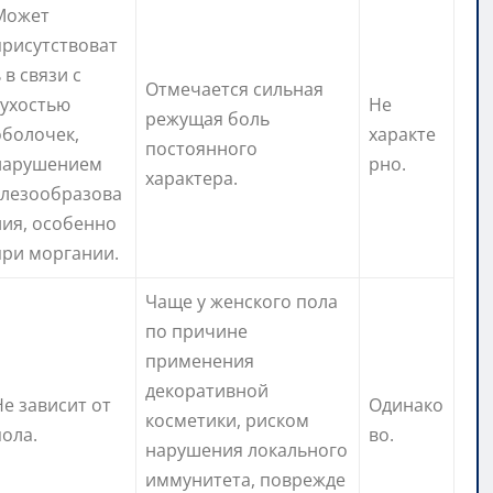
Может
присутствоват
 в связи с
Отмечается сильная
сухостью
Не
режущая боль
оболочек,
характе
постоянного
нарушением
рно.
характера.
слезообразова
ния, особенно
при моргании.
Чаще у женского пола
по причине
применения
декоративной
Не зависит от
Одинако
косметики, риском
пола.
во.
нарушения локального
иммунитета, поврежде