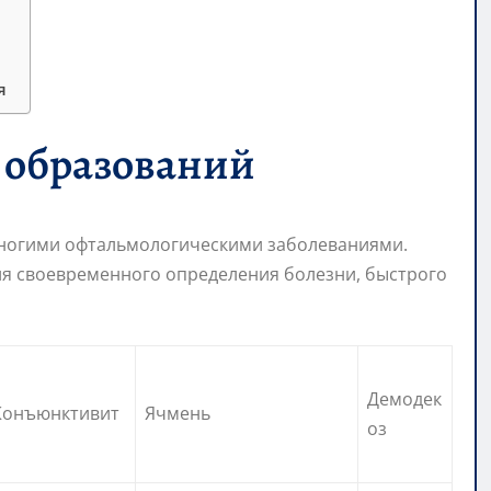
я
х образований
ногими офтальмологическими заболеваниями.
я своевременного определения болезни, быстрого
Демодек
Конъюнктивит
Ячмень
оз