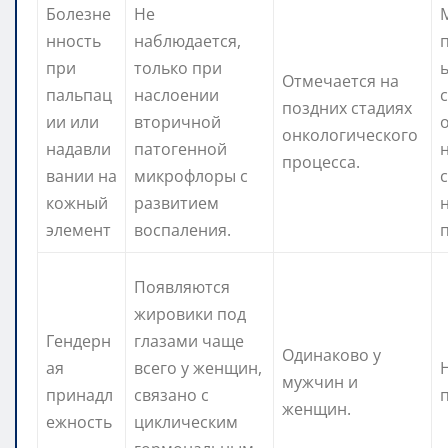
Болезне
Не
нность
наблюдается,
при
только при
ь
Отмечается на
пальпац
наслоении
поздних стадиях
ии или
вторичной
онкологического
надавли
патогенной
процесса.
вании на
микрофлоры с
кожный
развитием
элемент
воспаления.
Появляются
жировики под
Гендерн
глазами чаще
Одинаково у
ая
всего у женщин,
мужчин и
принадл
связано с
женщин.
ежность
циклическим