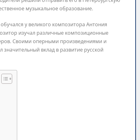
родители решили отправить его в Петербургскую
ественное музыкальное образование.
 обучался у великого композитора Антония
позитор изучал различные композиционные
теров. Своими оперными произведениями и
 значительный вклад в развитие русской