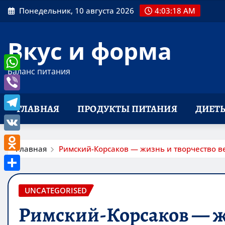
Перейти
Понедельник, 10 августа 2026
4:03:19 AM
к
содержимому
Вкус и форма
Баланс питания
WhatsApp
Viber
ГЛАВНАЯ
ПРОДУКТЫ ПИТАНИЯ
ДИЕТ
Telegram
VK
Главная
Римский-Корсаков — жизнь и творчество в
Odnoklassniki
Отправить
UNCATEGORISED
Римский-Корсаков — ж