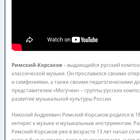
Римский-Корсаков
– выдающийся русский композ
классической музыки. Он прославился своими оп
и симфониями, а также своими педагогическими д
представителем «Могучеи» – группы русских компо
развитие музыкальной культуры России.
Николай Андреевич Римский-Корсаков родился в 184
интерес к музыке и музыкальным инструментам. Ра
Римский-Корсаков уже в возрасте 13 лет начал со