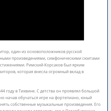
итор, один из основоположников русской
ерными произведениями, симфоническими сюитами
остижениями. Римский-Корсаков был ярким
зиторов, которая внесла огромный вклад в
4 году в Тихвине. С детства он проявлял большой
но начав обучаться игре на фортепиано, юный
чинять собственные музыкальные произведения. Его