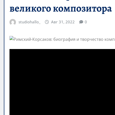
великого композитора
studiohallo_
Авг 31, 2022
0