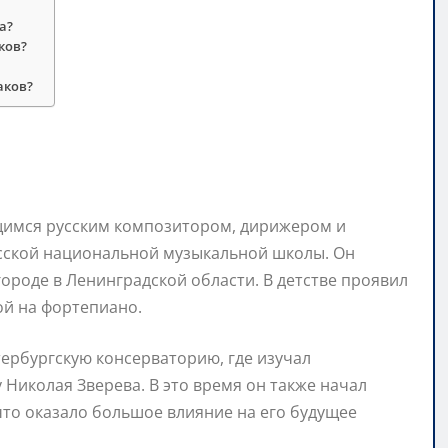
а?
ков?
аков?
имся русским композитором, дирижером и
сской национальной музыкальной школы. Он
городе в Ленинградской области. В детстве проявил
ой на фортепиано.
тербургскую консерваторию, где изучал
Николая Зверева. В это время он также начал
то оказало большое влияние на его будущее