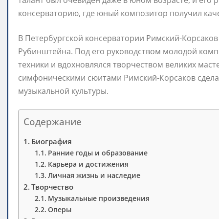
талант был очевиден даже в юном возрасте, и его 
консерваторию, где юный композитор получил кач
В Петербургской консерватории Римский-Корсаков
Рубинштейна. Под его руководством молодой ком
техники и вдохновлялся творчеством великих мас
симфоническими сюитами Римский-Корсаков сделал
музыкальной культуры.
Содержание
Биография
Ранние годы и образование
Карьера и достижения
Личная жизнь и наследие
Творчество
Музыкальные произведения
Оперы