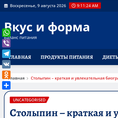
Перейти
Воскресенье, 9 августа 2026
9:11:25 AM
к
содержимому
Вкус и форма
Баланс питания
WhatsApp
Viber
ГЛАВНАЯ
ПРОДУКТЫ ПИТАНИЯ
ДИЕТ
Telegram
VK
Главная
Столыпин – краткая и увлекательная биог
Odnoklassniki
Отправить
UNCATEGORISED
Столыпин – краткая и 