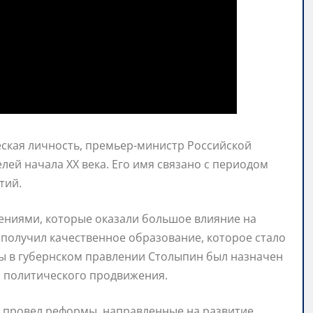
ская личность, премьер-министр Российской
лей начала XX века. Его имя связано с периодом
тий.
ниями, которые оказали большое влияние на
 получил качественное образование, которое стало
бы в губернском правлении Столыпин был назначен
о политического продвижения.
н провел реформы, направленные на развитие