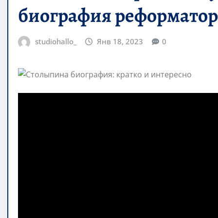
биография реформатор
studiohallo_
Янв 18, 2023
0