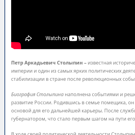
Петр Аркадьевич Столыпин –
известная историче
империи и один из самых ярких политических деяте
стабилизации в стране после революционных собы
Биография Столыпина
наполнена событиями и реше
развитие России. Родившись в семье помещика, он
основой для его дальнейшей карьеры. После служ
губернатором, что стало первым шагом на пути ег
В ходе своей политической деятельности Столыпи